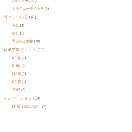
AAスクール
(6)
グラスゴー美術大学
(4)
日々について
(41)
写真
(3)
旅行
(1)
季節のご挨拶
(19)
新築プロジェクト
(11)
KO邸
(1)
RH邸
(2)
MS邸
(7)
NO邸
(1)
TO邸
(2)
リノベーション
(10)
MI邸（両親の家）
(7)