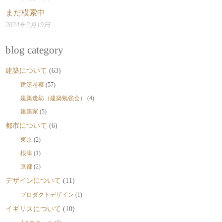
まだ模索中
2024年2月19日
blog category
建築について
(63)
建築考察
(57)
建築逢紡（建築勉強会）
(4)
建築家
(5)
都市について
(6)
東京
(2)
根津
(1)
京都
(2)
デザインについて
(11)
プロダクトデザイン
(1)
イギリスについて
(10)