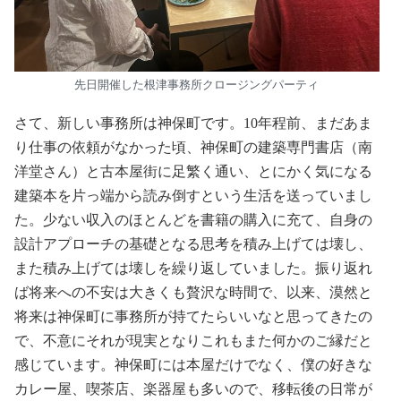
先日開催した根津事務所クロージングパーティ
さて、新しい事務所は神保町です。10年程前、まだあま
り仕事の依頼がなかった頃、神保町の建築専門書店（南
洋堂さん）と古本屋街に足繁く通い、とにかく気になる
建築本を片っ端から読み倒すという生活を送っていまし
た。少ない収入のほとんどを書籍の購入に充て、自身の
設計アプローチの基礎となる思考を積み上げては壊し、
また積み上げては壊しを繰り返していました。振り返れ
ば将来への不安は大きくも贅沢な時間で、以来、漠然と
将来は神保町に事務所が持てたらいいなと思ってきたの
で、不意にそれが現実となりこれもまた何かのご縁だと
感じています。神保町には本屋だけでなく、僕の好きな
カレー屋、喫茶店、楽器屋も多いので、移転後の日常が