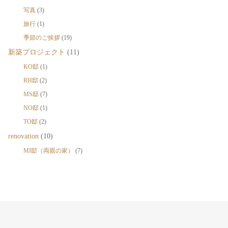
写真
(3)
旅行
(1)
季節のご挨拶
(19)
新築プロジェクト
(11)
KO邸
(1)
RH邸
(2)
MS邸
(7)
NO邸
(1)
TO邸
(2)
renovation
(10)
MI邸（両親の家）
(7)