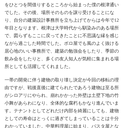
をひとつを間借りするところから始まった僕の根津通い
でした。その後、場所そのものを譲り受けることにな
り、自分の建築設計事務所を立ち上げてからは今年で12
年目となります。根津は大学時代から馴染みのある場所
で、図らずもここに戻ってきたことに不思議な縁を感じ
ながら過ごした時間でした。ボロ屋でも風のよく抜ける
居心地のいい事務所で、建築の勉強会をしたり、季節の
飲み会をしたりと、多くの友人知人が気軽に集まれる場
所としても活躍してくれました。
一帯の開発に伴う建物の取り壊し決定が今回の移転の理
由ですが、戦後直後に建てられたであろう建物は至る所
がシロアリにやられ、崩れかかった外壁は土壁下地の竹
小舞があらわになり、全体的な腐朽もかなり進んでいま
す。テナントとしてどれだけ内部を綺麗にしても、建物
としての寿命はとっくに過ぎてしまっていることは十分
わかっていました。中華料理屋に始まり、パスタ屋とな