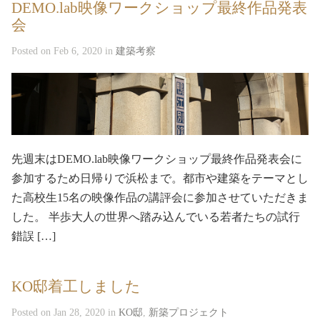
DEMO.lab映像ワークショップ最終作品発表
会
Posted on Feb 6, 2020 in
建築考察
先週末はDEMO.lab映像ワークショップ最終作品発表会に
参加するため日帰りで浜松まで。都市や建築をテーマとし
た高校生15名の映像作品の講評会に参加させていただきま
した。 半歩大人の世界へ踏み込んでいる若者たちの試行
錯誤 […]
KO邸着工しました
Posted on Jan 28, 2020 in
KO邸
,
新築プロジェクト