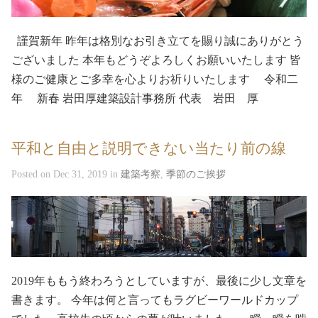
謹賀新年 昨年は格別なお引き立てを賜り誠にありがとう
ございました 本年もどうぞよろしくお願いいたします 皆
様のご健康とご多幸を心よりお祈りいたします 令和二
年 新春 岩田厚建築設計事務所 代表 岩田 厚
平和と自由と説明できない当たり前の線
Posted on Dec 31, 2019 in
建築考察
,
季節のご挨拶
2019年ももう終わろうとしていますが、最後に少し文章を
書きます。 今年は何と言ってもラグビーワールドカップ